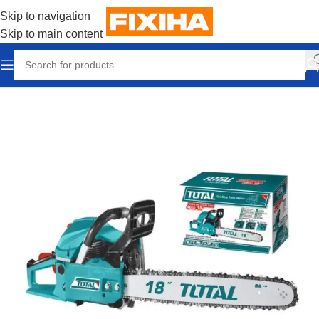
Skip to navigation
Skip to main content
Accueil
/
Outillages & Equipements
/
Menuiserie
/
Tronçonneuse