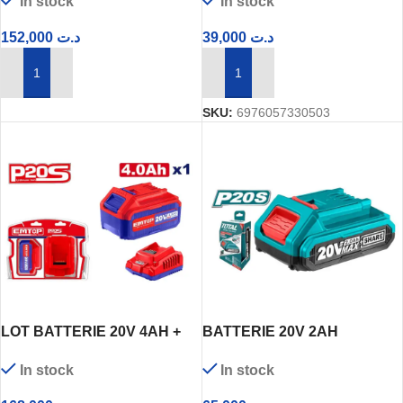
In stock
In stock
152,000
د.ت
39,000
د.ت
AJOUTER AU PANIER
AJOUTER AU PANIER
SKU:
6976057330503
LOT BATTERIE 20V 4AH +
BATTERIE 20V 2AH
CHARGEUR ELBCPK1214
TFBLI20011 TOTAL
In stock
In stock
EMTOP