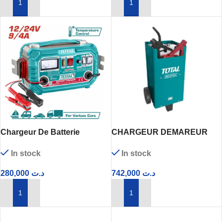
AJOUTER AU PANIER
AJOUTER AU PANIER
Chargeur De Batterie
CHARGEUR DEMAREUR
12V/24V TBC1601 TOTAL
TBC2201
In stock
In stock
280,000
د.ت
742,000
د.ت
AJOUTER AU PANIER
AJOUTER AU PANIER