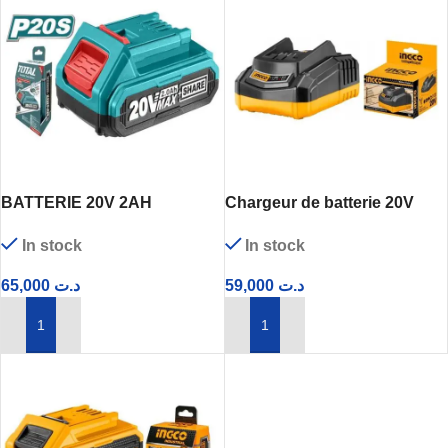
BATTERIE 20V 2AH
Chargeur de batterie 20V
TFBLI20011
INGCO- FCLI2001
In stock
In stock
65,000
د.ت
59,000
د.ت
AJOUTER AU PANIER
AJOUTER AU PANIER