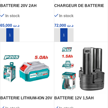
BATTERIE 20V 2AH
CHARGEUR DE BATTERIE
FBLI20011 INGCO
20V 2Ah – 4Ah INGCO
In stock
In stock
65,000
د.ت
72,000
د.ت
AJOUTER AU PANIER
AJOUTER AU PANIER
BATTERIE LITHIUM-ION 20V
BATTERIE 12V 1,5AH
5Ah TFBLI20531 TOTAL
TBLI12153 TOTAL