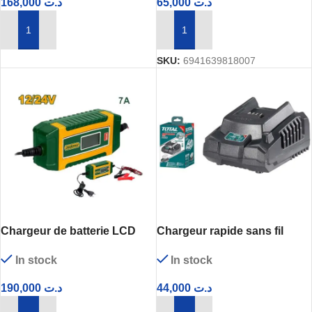
168,000
د.ت
65,000
د.ت
AJOUTER AU PANIER
AJOUTER AU PANIER
SKU:
6941639818007
Chargeur de batterie LCD
Chargeur rapide sans fil
12V/24V JADEVER Modèle
TFCLI2001 TOTAL
In stock
In stock
JDBY1A071
190,000
د.ت
44,000
د.ت