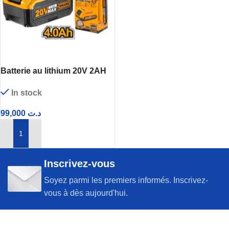
Batterie au lithium 20V 2AH
INGCO
In stock
99,000
د.ت
AJOUTER AU PANIER
Inscrivez-vous
Soyez parmi les premiers informés. Inscrivez-
vous à dès aujourd'hui.