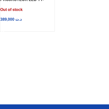
829600 YATO
Out of stock
389,000
د.ت
LIRE LA SUITE