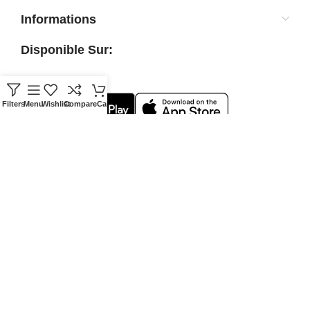
Informations
Disponible Sur:
Filters
Menu
Wishlist
Compare
Cart
Social Links:
Fixiha.tn
2026 CREATED BY
Fixiha Team
.