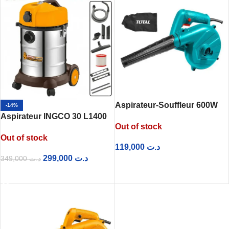
Aspirateur-Souffleur 600W
-14%
Aspirateur INGCO 30 L1400
TB2066 TOTAL
Out of stock
W VC14301
Out of stock
119,000
د.ت
299,000
د.ت
349,000
د.ت
LIRE LA SUITE
LIRE LA SUITE