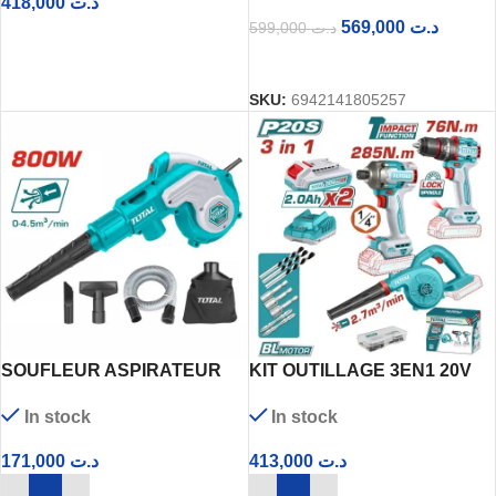
418,000
د.ت
569,000
د.ت
599,000
د.ت
LIRE LA SUITE
LIRE LA SUITE
SKU:
6942141805257
SOUFLEUR ASPIRATEUR
KIT OUTILLAGE 3EN1 20V
800W TB2086
2X2AH TOSLI250182
In stock
In stock
171,000
د.ت
413,000
د.ت