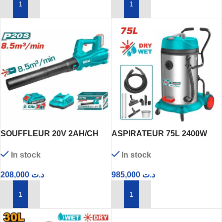
AJOUTER AU PANIER
AJOUTER AU PANIER
SOUFFLEUR 20V 2AH/CH
ASPIRATEUR 75L 2400W
TABLI203235
TVC24751
In stock
In stock
208,000
د.ت
985,000
د.ت
AJOUTER AU PANIER
AJOUTER AU PANIER