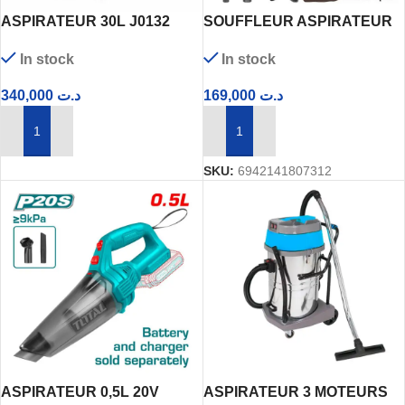
ASPIRATEUR 30L J0132
SOUFFLEUR ASPIRATEUR
JUSTER
800W 2 EN 1 AB8038 INGCO
In stock
In stock
340,000
د.ت
169,000
د.ت
AJOUTER AU PANIER
AJOUTER AU PANIER
SKU:
6942141807312
ASPIRATEUR 0,5L 20V
ASPIRATEUR 3 MOTEURS