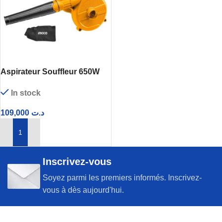
Aspirateur Souffleur 650W
INGCO AB6008
In stock
109,000
د.ت
AJOUTER AU PANIER
Inscrivez-vous
Soyez parmi les premiers informés. Inscrivez-
vous à dès aujourd'hui.