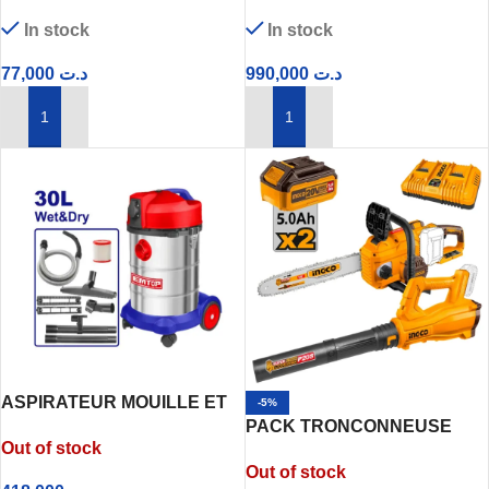
S/BAT 2AH TVLI201261
100L 4500W
In stock
In stock
TOTAL
77,000
د.ت
990,000
د.ت
AJOUTER AU PANIER
AJOUTER AU PANIER
ASPIRATEUR MOUILLE ET
-5%
SEC 1400W 30L EMTOP
PACK TRONCONNEUSE
Out of stock
EVCR1401
SOUFFLEUR COSLI240463
Out of stock
20v INGCO