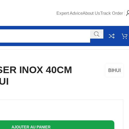
Expert Advice
About Us
Track Order
SER INOX 40CM
BIHUI
UI
AJOUTER AU PANIER