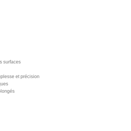
s surfaces
plesse et précision
ques
olongés