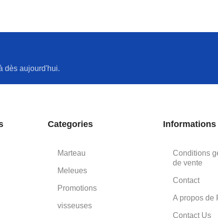
à dès aujourd'hui.
s
Categories
Informations
Marteau
Conditions g
de vente
Meleues
Contact
Promotions
A propos de 
visseuses
Contact Us