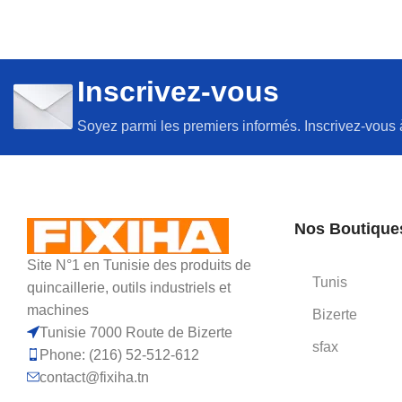
Inscrivez-vous
Soyez parmi les premiers informés. Inscrivez-vous 
Nos Boutique
Site N°1 en Tunisie des produits de
Tunis
quincaillerie, outils industriels et
machines
Bizerte
Tunisie 7000 Route de Bizerte
sfax
Phone: (216) 52-512-612
contact@fixiha.tn