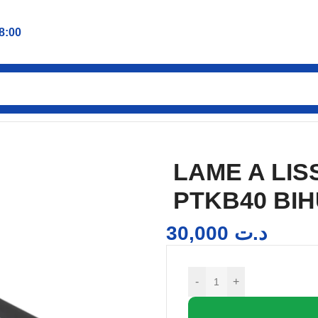
8:00
SER INOX 40CM PTKB40 BIHUI
LAME A LIS
PTKB40 BIH
30,000
د.ت
-
+