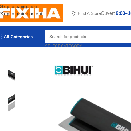
Skip to navigation
Find A Store
Ouvert
9:00–1
Skip to main content
All Categories
Accueil
/
Outillages & Equipements
/
Outils manuels
/
LAME A LIS
SELECT CATEGORY