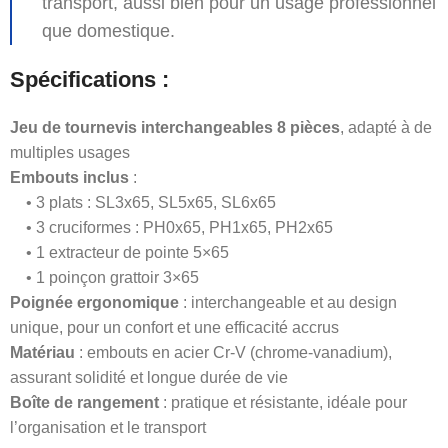
transport, aussi bien pour un usage professionnel
que domestique.
Spécifications :
Jeu de tournevis interchangeables 8 pièces
, adapté à de
multiples usages
Embouts inclus
:
• 3 plats : SL3x65, SL5x65, SL6x65
• 3 cruciformes : PH0x65, PH1x65, PH2x65
• 1 extracteur de pointe 5×65
• 1 poinçon grattoir 3×65
Poignée ergonomique
: interchangeable et au design
unique, pour un confort et une efficacité accrus
Matériau
: embouts en acier Cr-V (chrome-vanadium),
assurant solidité et longue durée de vie
Boîte de rangement
: pratique et résistante, idéale pour
l’organisation et le transport