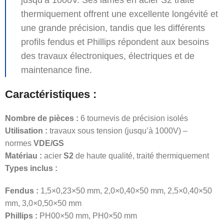
jusqu’à 1000V. Ses lames en acier S2 traité
thermiquement offrent une excellente longévité et
une grande précision, tandis que les différents
profils fendus et Phillips répondent aux besoins
des travaux électroniques, électriques et de
maintenance fine.
Caractéristiques :
Nombre de pièces :
6 tournevis de précision isolés
Utilisation :
travaux sous tension (jusqu’à 1000V) –
normes
VDE/GS
Matériau :
acier
S2
de haute qualité, traité thermiquement
Types inclus :
Fendus :
1,5×0,23×50 mm, 2,0×0,40×50 mm, 2,5×0,40×50
mm, 3,0×0,50×50 mm
Phillips :
PH00×50 mm, PH0×50 mm