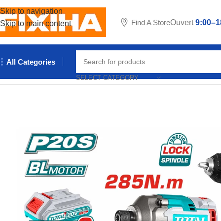
Skip to navigation
Find A Store
Ouvert
9:00–1
Skip to main content
All Categories
Accueil
/
Outillages & Equipements
/
Electroportatifs
/
Perceuse
/
VI
SELECT CATEGORY