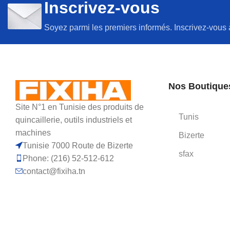
Inscrivez-vous
Soyez parmi les premiers informés. Inscrivez-vous 
Nos Boutique
Site N°1 en Tunisie des produits de
Tunis
quincaillerie, outils industriels et
machines
Bizerte
Tunisie 7000 Route de Bizerte
sfax
Phone: (216) 52-512-612
contact@fixiha.tn