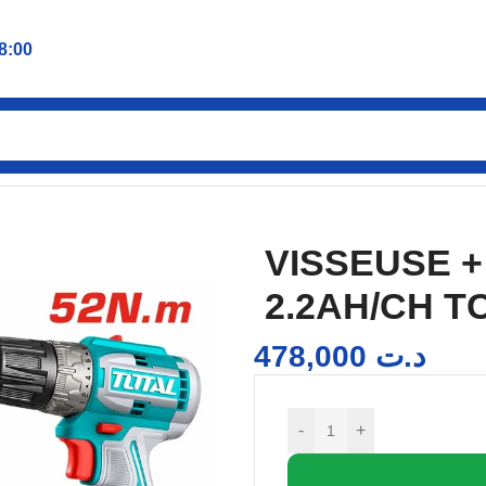
8:00
SSEUSE + PERCEUSE 20V 2.2AH/CH TCKLI20272
VISSEUSE 
2.2AH/CH T
478,000
د.ت
-
+