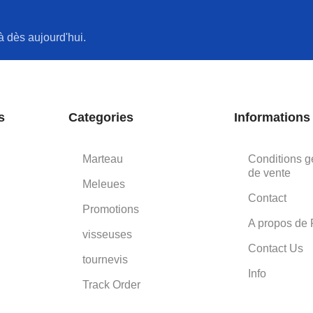
à dès aujourd'hui.
s
Categories
Informations
Marteau
Conditions g
de vente
Meleues
Contact
Promotions
A propos de 
visseuses
Contact Us
tournevis
Info
Track Order