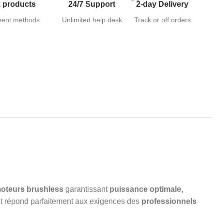
 products
24/7 Support
2-day Delivery
ent methods
Unlimited help desk
Track or off orders
oteurs brushless
garantissant
puissance optimale,
let répond parfaitement aux exigences des
professionnels