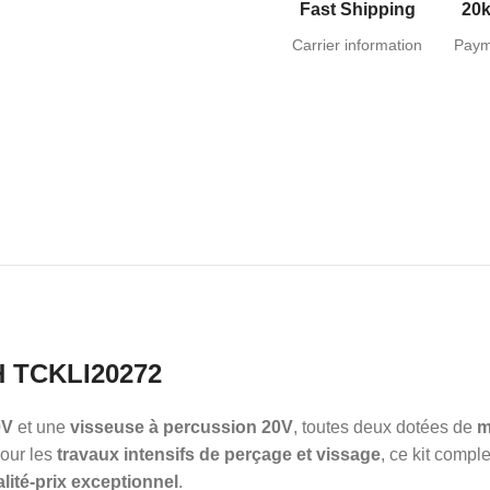
Fast Shipping
20k
Carrier information
Paym
 TCKLI20272
0V
et une
visseuse à percussion 20V
, toutes deux dotées de
m
our les
travaux intensifs de perçage et vissage
, ce kit comp
lité-prix exceptionnel
.