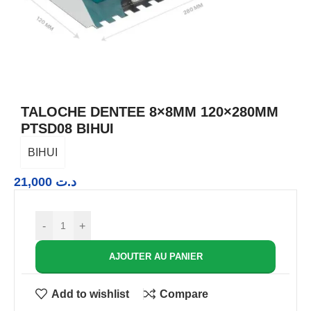
TALOCHE DENTEE 8×8MM 120×280MM
PTSD08 BIHUI
BIHUI
21,000
د.ت
-
+
AJOUTER AU PANIER
Add to wishlist
Compare