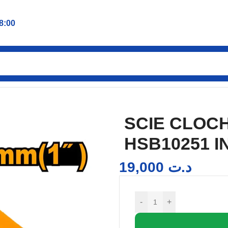
8:00
HE BI-MÉTAL 25 MM HSB10251 INGCO
SCIE CLOCH
HSB10251 
19,000
د.ت
-
+