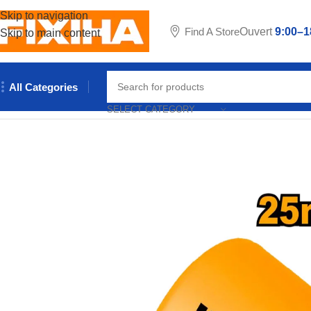
Skip to navigation
Find A Store
Ouvert
9:00–1
Skip to main content
All Categories
Accueil
/
Outillages & Equipements
/
Outils manuels
/
SCIE CLOC
SELECT CATEGORY