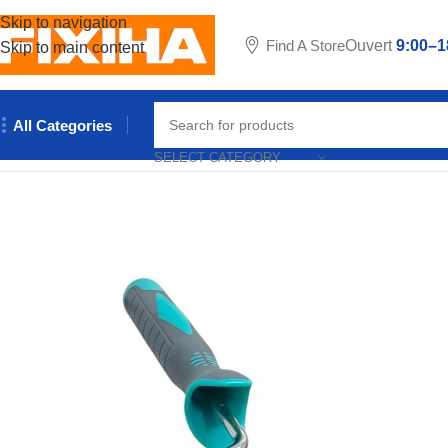
Skip to navigation
Find A Store
Ouvert
9:00–1
Skip to main content
All Categories
Accueil
/
Outillages & Equipements
/
Outils manuels
/
ROULEAU A
SELECT CATEGORY