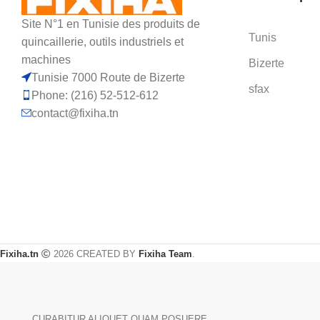
Site N°1 en Tunisie des produits de
Tunis
quincaillerie, outils industriels et
machines
Bizerte
Tunisie 7000 Route de Bizerte
sfax
Phone: (216) 52-512-612
contact@fixiha.tn
Fixiha.tn
2026 CREATED BY
Fixiha Team
.
CURABITUR ALIQUET QUAM POSUERE