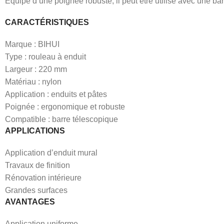
Équipé d’une poignée robuste, il peut être utilisé avec une barr
CARACTÉRISTIQUES
Marque : BIHUI
Type : rouleau à enduit
Largeur : 220 mm
Matériau : nylon
Application : enduits et pâtes
Poignée : ergonomique et robuste
Compatible : barre télescopique
APPLICATIONS
Application d’enduit mural
Travaux de finition
Rénovation intérieure
Grandes surfaces
AVANTAGES
Application uniforme