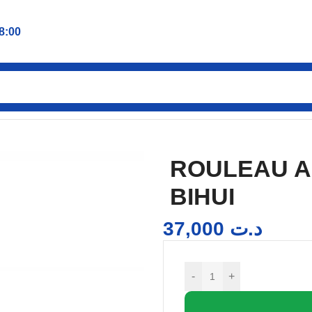
8:00
 ENDUIRE 220MM BIHUI
ROULEAU A
BIHUI
37,000
د.ت
-
+