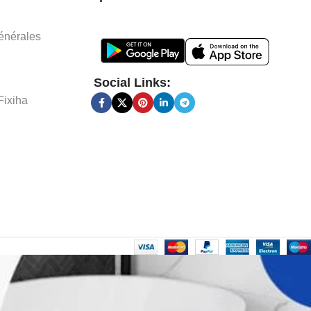
énérales
Social Links:
Fixiha