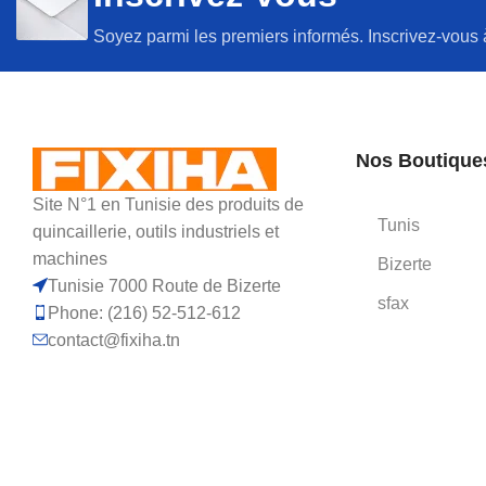
Soyez parmi les premiers informés. Inscrivez-vous 
Nos Boutique
Site N°1 en Tunisie des produits de
Tunis
quincaillerie, outils industriels et
machines
Bizerte
Tunisie 7000 Route de Bizerte
sfax
Phone: (216) 52-512-612
contact@fixiha.tn