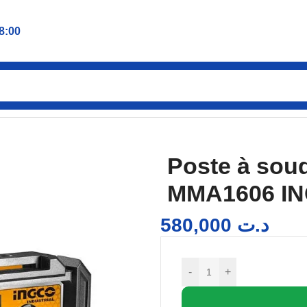
8:00
souder inverter 250A ING-MMA1606 INGCO
Poste à soud
MMA1606 I
580,000
د.ت
-
+