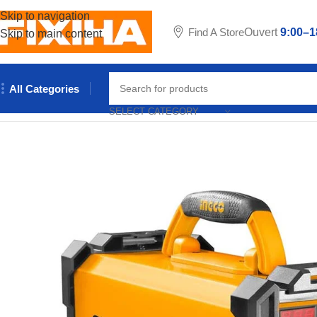
Skip to navigation
Find A Store
Ouvert
9:00–1
Skip to main content
All Categories
Accueil
/
Outillages & Equipements
/
Outils de soudure
/
Poste à 
SELECT CATEGORY