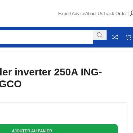
Expert Advice
About Us
Track Order
er inverter 250A ING-
NGCO
AJOUTER AU PANIER