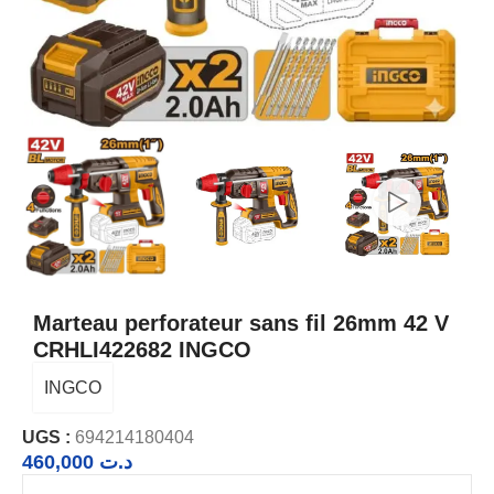
Marteau perforateur sans fil 26mm 42 V
CRHLI422682 INGCO
INGCO
UGS :
694214180404
460,000
د.ت