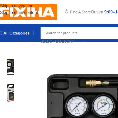
Skip to navigation
Find A Store
Ouvert
9:00–1
Skip to main content
All Categories
Accueil
/
Outillages & Equipements
/
Outils manuels
/
KIT TESTE
SELECT CATEGORY