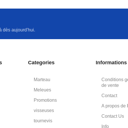
à dès aujourd'hui.
s
Categories
Informations
Marteau
Conditions g
de vente
Meleues
Contact
Promotions
A propos de 
visseuses
Contact Us
tournevis
Info