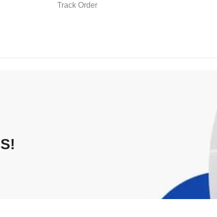
Track Order
S!