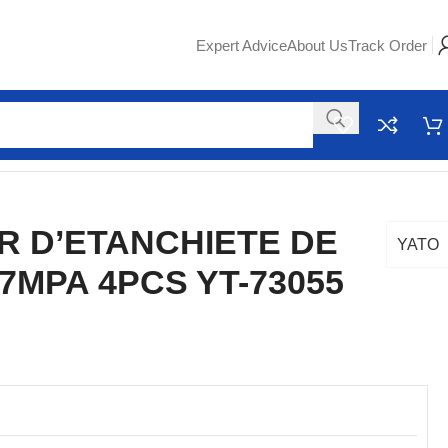
Expert Advice
About Us
Track Order
YATO
R D’ETANCHIETE DE
YATO
7MPA 4PCS YT-73055