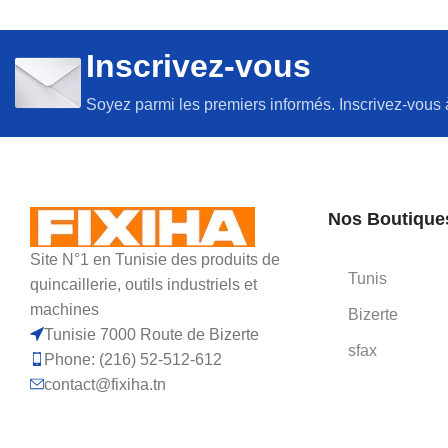
Inscrivez-vous
Soyez parmi les premiers informés. Inscrivez-vous 
Nos Boutique
Site N°1 en Tunisie des produits de
Tunis
quincaillerie, outils industriels et
machines
Bizerte
Tunisie 7000 Route de Bizerte
sfax
Phone: (216) 52-512-612
contact@fixiha.tn