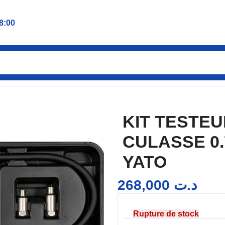
8:00
UR D’ETANCHIETE DE CULASSE 0.7MPA 4PCS YT-73055 
KIT TESTEU
CULASSE 0.
YATO
268,000
د.ت
Rupture de stock