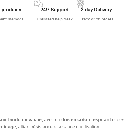
 products
24/7 Support
2-day Delivery
ent methods
Unlimited help desk
Track or off orders
cuir fendu de vache
, avec un
dos en coton respirant
et des
ardinage
, alliant résistance et aisance d’utilisation.