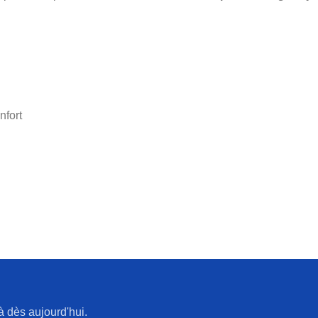
nfort
à dès aujourd'hui.