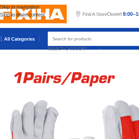
Skip to navigation
Find A Store
Ouvert
9:00–1
Skip to main content
All Categories
Accueil
/
Outillages & Equipements
/
Sécurité de travail
/
GANT CU
SELECT CATEGORY