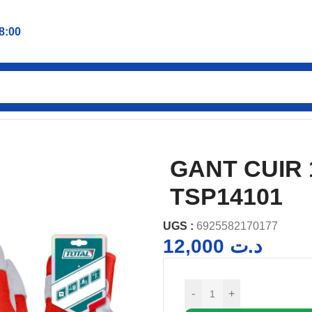
8:00
IR 10,5″ TOTAL TSP14101
GANT CUIR 
TSP14101
UGS :
6925582170177
12,000
د.ت
-
+