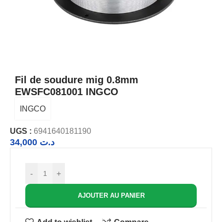
Fil de soudure mig 0.8mm
EWSFC081001 INGCO
INGCO
UGS :
6941640181190
34,000
د.ت
-
+
AJOUTER AU PANIER