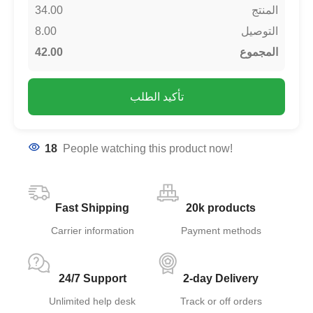
34.00
المنتج
8.00
التوصيل
42.00
المجموع
تأكيد الطلب
18
People watching this product now!
Fast Shipping
20k products
Carrier information
Payment methods
24/7 Support
2-day Delivery
Unlimited help desk
Track or off orders