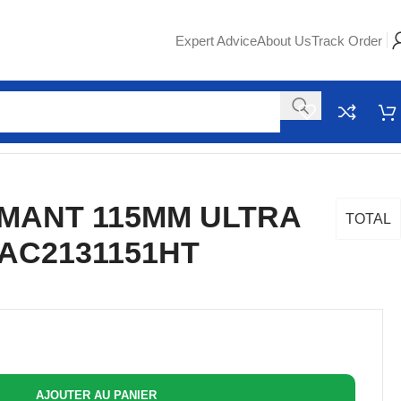
Expert Advice
About Us
Track Order
AMANT 115MM ULTRA
TOTAL
TAC2131151HT
AJOUTER AU PANIER