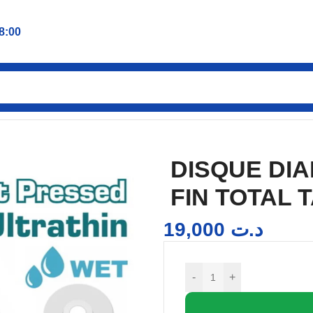
8:00
AMANT 115MM ULTRA FIN TOTAL TAC2131151HT
DISQUE DI
FIN TOTAL 
19,000
د.ت
-
+