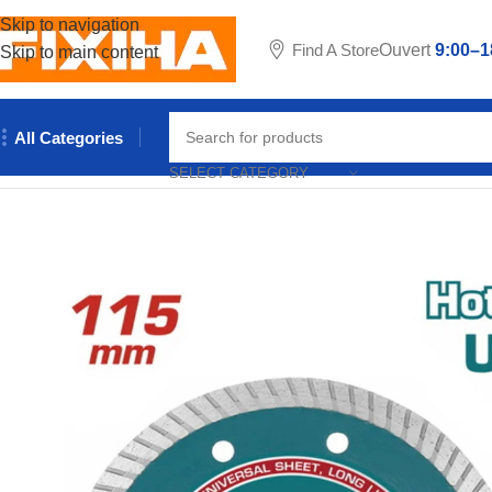
Skip to navigation
Find A Store
Ouvert
9:00–1
Skip to main content
All Categories
Accueil
/
Outillages & Equipements
/
Outils manuels
/
DISQUE DI
SELECT CATEGORY