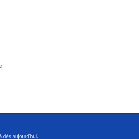
ée
à dès aujourd'hui.