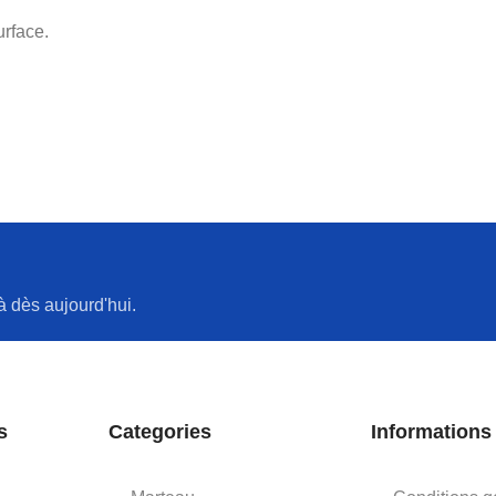
urface.
à dès aujourd'hui.
s
Categories
Informations