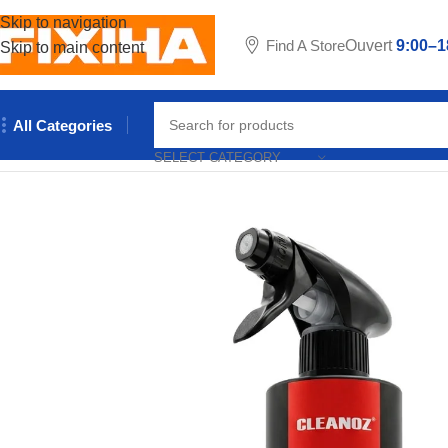
Skip to navigation
Find A Store
Ouvert
9:00–1
Skip to main content
All Categories
Accueil
/
Accessories
/
DESOXYDANT ANTI ROUILLE 500ML 
SELECT CATEGORY