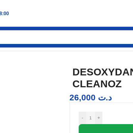
8:00
CLEANOZ
DESOXYDAN
CLEANOZ
26,000
د.ت
-
+