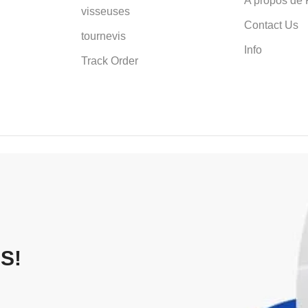
A propos de 
visseuses
Contact Us
tournevis
Info
Track Order
S!