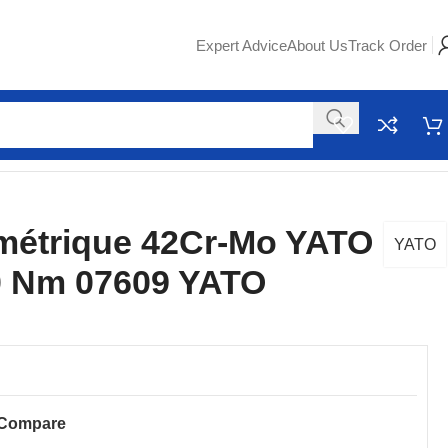
Expert Advice
About Us
Track Order
métrique 42Cr-Mo YATO
YATO
50 Nm 07609 YATO
Compare