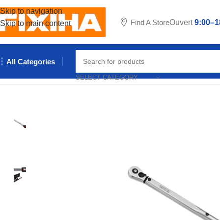
Skip to navigation
Find A Store
Ouvert
9:00–1
Skip to main content
All Categories
Accueil
/
Outillages & Equipements
/
Outils manuels
/
Clé dynamo
SELECT CATEGORY