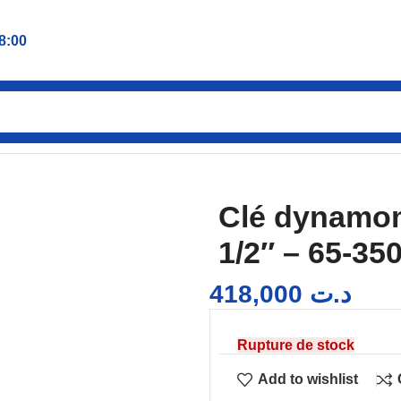
8:00
métrique 42Cr-Mo YATO 1/2″ – 65-350 Nm 07609 YATO
Clé dynamo
1/2″ – 65-3
418,000
د.ت
Rupture de stock
Add to wishlist