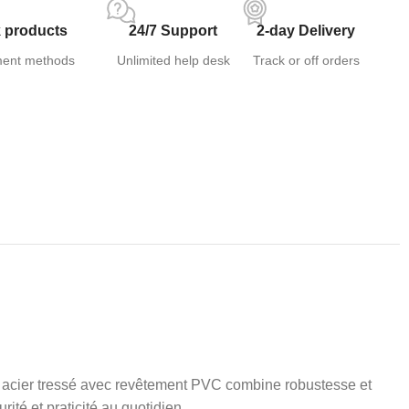
 products
24/7 Support
2-day Delivery
ent methods
Unlimited help desk
Track or off orders
n acier tressé avec revêtement PVC combine robustesse et
urité et praticité au quotidien.