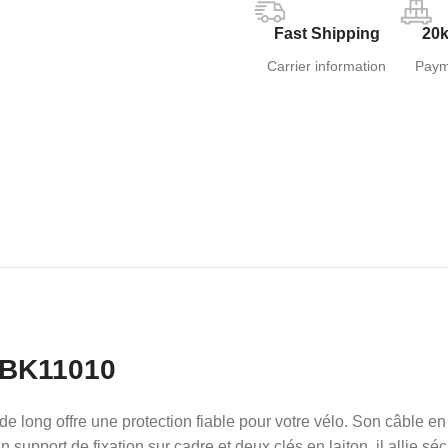
Fast Shipping
20k
Carrier information
Paym
BK11010
 long offre une protection fiable pour votre vélo. Son câble e
n support de fixation sur cadre et deux clés en laiton, il allie séc