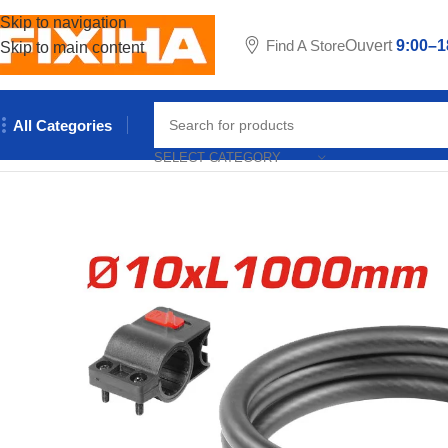
Skip to navigation
Find A Store
Ouvert
9:00–1
Skip to main content
All Categories
Accueil
/
Outillages & Equipements
/
Outils manuels
/
CADENAS V
SELECT CATEGORY