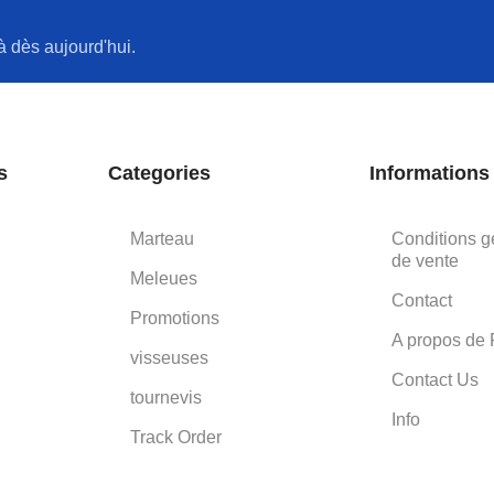
à dès aujourd'hui.
s
Categories
Informations
Marteau
Conditions g
de vente
Meleues
Contact
Promotions
A propos de 
visseuses
Contact Us
tournevis
Info
Track Order