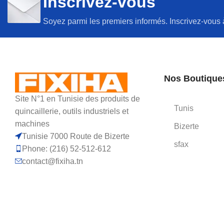
Inscrivez-vous
Soyez parmi les premiers informés. Inscrivez-vous 
Nos Boutique
Site N°1 en Tunisie des produits de
Tunis
quincaillerie, outils industriels et
machines
Bizerte
Tunisie 7000 Route de Bizerte
sfax
Phone: (216) 52-512-612
contact@fixiha.tn