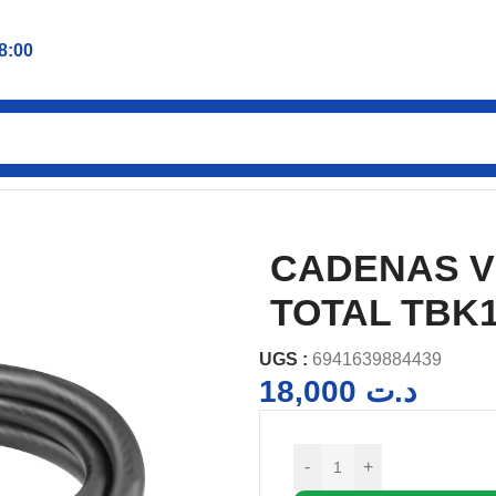
8:00
ELO 10MM +PORT TOTAL TBK11010
CADENAS V
TOTAL TBK1
UGS :
6941639884439
18,000
د.ت
-
+